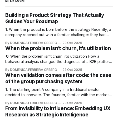
READ MORE
Building a Product Strategy That Actually
Guides Your Roadmap
1. When the product is born before the strategy Recently, a
company reached out with a familiar challenge: they had
launched a new digital product but were lost on how to
By DOMENICA FERREIRA CRESPO
23 Oct 2025
evolve it. It was a young product with a handful of users and
When the problem isn't churn, it's utilization
plenty of potential — but no clear
🔄 When the problem isn’t churn, it’s utilization How a
behavioral analysis changed the diagnosis of a B2B platform
1. The request: “We have a churn problem” A B2B company
By DOMENICA FERREIRA CRESPO
23 Oct 2025
approached my consultancy believing they were losing
When validation comes after code: the case
many clients. The message was direct: “Customers are
of the group purchasing system
canceling because they can’
1. The starting point A company in a traditional sector
decided to innovate. The founder, familiar with the market,
noticed a common inefficiency: suppliers with idle stock
By DOMENICA FERREIRA CRESPO
23 Oct 2025
and buyers struggling to find good purchasing
From Invisibility to Influence: Embedding UX
opportunities. The idea seemed logical. So, a group
Research as Strategic Intelligence
purchasing system concept was born — a B2B platform