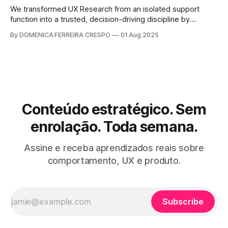
We transformed UX Research from an isolated support
function into a trusted, decision-driving discipline by
building repeatable touchpoints, shared language, and real-
By DOMENICA FERREIRA CRESPO
01 Aug 2025
time relevance across product and design. The work
created a recurring “Voice of UX” mechanism that moved
research onto the roadmap and into strategic forums.
Context The
Conteúdo estratégico. Sem
enrolação. Toda semana.
Assine e receba aprendizados reais sobre
comportamento, UX e produto.
Subscribe