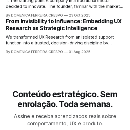
1. The starting point A company in a traditional sector
decided to innovate. The founder, familiar with the market,
noticed a common inefficiency: suppliers with idle stock
By DOMENICA FERREIRA CRESPO
23 Oct 2025
and buyers struggling to find good purchasing
From Invisibility to Influence: Embedding UX
opportunities. The idea seemed logical. So, a group
Research as Strategic Intelligence
purchasing system concept was born — a B2B platform
We transformed UX Research from an isolated support
function into a trusted, decision-driving discipline by
building repeatable touchpoints, shared language, and real-
By DOMENICA FERREIRA CRESPO
01 Aug 2025
time relevance across product and design. The work
created a recurring “Voice of UX” mechanism that moved
research onto the roadmap and into strategic forums.
Context The
Conteúdo estratégico. Sem
enrolação. Toda semana.
Assine e receba aprendizados reais sobre
comportamento, UX e produto.