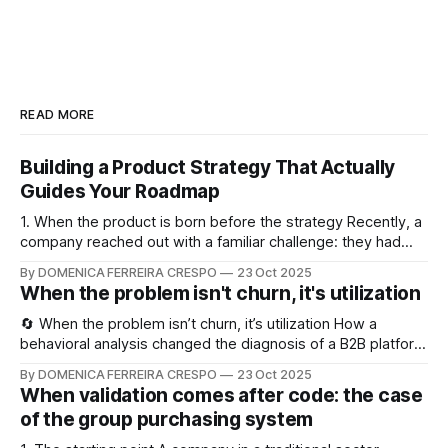
READ MORE
Building a Product Strategy That Actually
Guides Your Roadmap
1. When the product is born before the strategy Recently, a
company reached out with a familiar challenge: they had
launched a new digital product but were lost on how to
By DOMENICA FERREIRA CRESPO
23 Oct 2025
evolve it. It was a young product with a handful of users and
When the problem isn't churn, it's utilization
plenty of potential — but no clear
🔄 When the problem isn’t churn, it’s utilization How a
behavioral analysis changed the diagnosis of a B2B platform
1. The request: “We have a churn problem” A B2B company
By DOMENICA FERREIRA CRESPO
23 Oct 2025
approached my consultancy believing they were losing
When validation comes after code: the case
many clients. The message was direct: “Customers are
of the group purchasing system
canceling because they can’