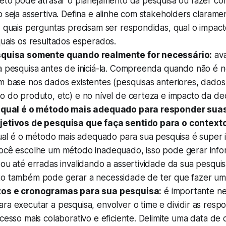
jeto pode atrasar o planejamento da pesquisa ou fazer c
 seja assertiva. Defina e alinhe com stakeholders claramen
, quais perguntas precisam ser respondidas, qual o impac
uais os resultados esperados.
squisa somente quando realmente for necessário:
ava
a pesquisa antes de iniciá-la. Compreenda quando não é n
m base nos dados existentes (pesquisas anteriores, dado
 do produto, etc) e no nível de certeza e impacto da dec
e qual é o método mais adequado para responder sua
jetivos de pesquisa que faça sentido para o context
qual é o método mais adequado para sua pesquisa é super 
ocê escolhe um método inadequado, isso pode gerar inf
ou até erradas invalidando a assertividade da sua pesqui
o também pode gerar a necessidade de ter que fazer uma
zos e cronogramas para sua pesquisa:
é importante n
a executar a pesquisa, envolver o time e dividir as resp
cesso mais colaborativo e eficiente. Delimite uma data de