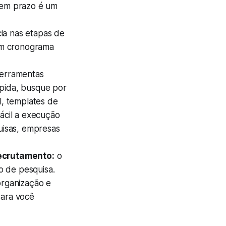
 sem prazo é um
.
a nas etapas de
 um cronograma
erramentas
ápida, busque por
l, templates de
fácil a execução
uisas, empresas
ecrutamento:
o
o de pesquisa.
organização e
para você