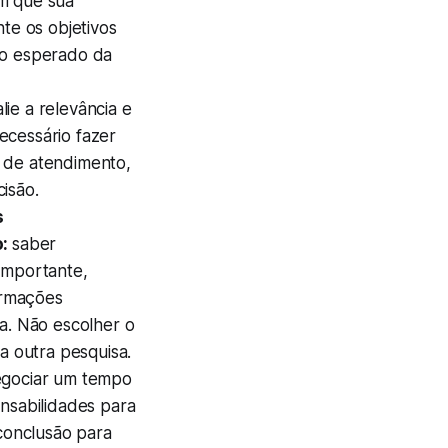
om que sua
te os objetivos
to esperado da
lie a relevância e
ecessário fazer
s de atendimento,
isão.
s
o:
saber
importante,
ormações
sa. Não escolher o
 outra pesquisa.
egociar um tempo
onsabilidades para
 conclusão para