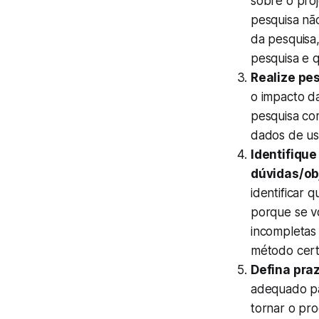
sobre o pro
pesquisa não
da pesquisa
pesquisa e q
Realize pe
o impacto d
pesquisa co
dados de uso
Identifiqu
dúvidas/ob
identificar 
porque se v
incompletas 
método cert
Defina pra
adequado par
tornar o pro