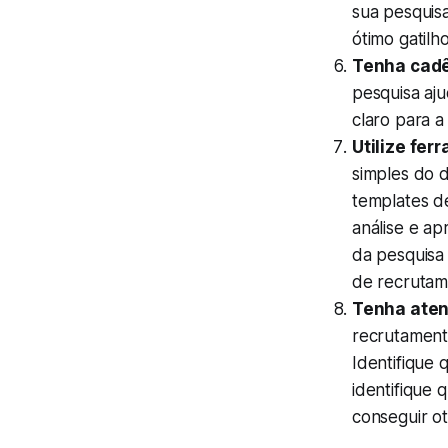
sua pesquis
ótimo gatilh
Tenha cadê
pesquisa aju
claro para a
Utilize fer
simples do 
templates de
análise e ap
da pesquisa
de recrutam
Tenha aten
recrutament
Identifique 
identifique 
conseguir ot