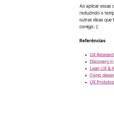
Ao aplicar essas d
reduzindo o temp
outras dicas que
comigo. :)
Referências
UX Researc
Discovery in
Lean UX & A
Como deixar
UX Prototype